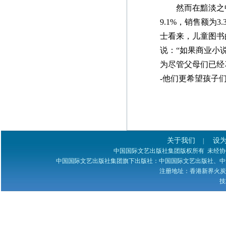
然而在黯淡之中，
紧急通知
9.1%，销售额为
士看来，儿童图书
本网站多次受到黑客攻
说：“如果商业小
击，不少图书资料丢失，
为尽管父母们已经
若您的图书资料在本网站
-他们更希望孩子
无法查到，请发邮件至
zggjwycbs@163.com与本网
站取得联系，特此通知。
本社经常接到中国大
关于我们
设
|
陆、台湾、马来西亚、澳
中国国际文艺出版社集团版权所有 未经协议授权 
中国国际文艺出版社集团旗下出版社：中国国际文艺出版社、中
门、新加坡及本港等国
注册地址：香港新界火炭禾寮坑道
家、地区的一些老年作者
技
寄来的纸质书稿，有些书
稿字迹潦草，无法辨认，
给我们的审稿工作带来不