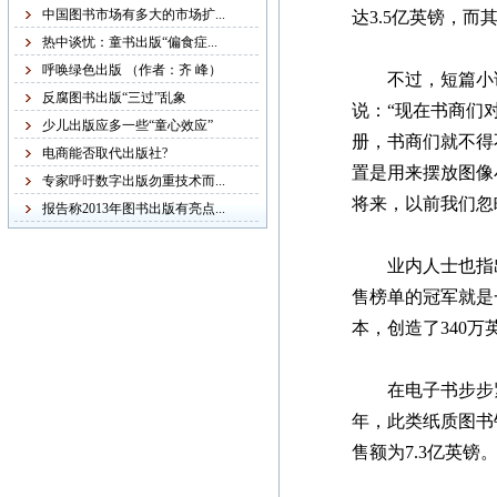
稿字迹潦草，无法辨认，
中国图书市场有多大的市场扩...
达3.5亿英镑，
给我们的审稿工作带来不
热中谈忧：童书出版“偏食症...
便，故友情提醒：本社从
呼唤绿色出版 （作者：齐 峰）
不过，短篇小说
现在起不再接受纸质书
反腐图书出版“三过”乱象
说：“现在书商们
稿，一律改为电子书稿，
少儿出版应多一些“童心效应”
册，书商们就不得
书稿统一发邮箱
电商能否取代出版社?
置是用来摆放图像
zggjwycbs@163.com,请大
专家呼吁数字出版勿重技术而...
将来，以前我们忽
家周知。
报告称2013年图书出版有亮点...
业内人士也指出，
紧急通知
售榜单的冠军就是一
本，创造了340
本网站多次受到黑客攻
击，不少图书资料丢失，
若您的图书资料在本网站
在电子书步步紧逼
无法查到，请发邮件至
年，此类纸质图书销
zggjwycbs@163.com与本网
售额为7.3亿英镑
站取得联系，特此通知。