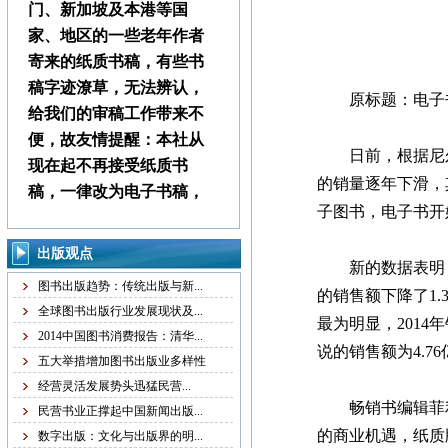
门、新加坡及本港等国
家、地区的一些老年作者
寄来的纸质书稿，有些书
稿字迹潦草，无法辨认，
原标题：电子书
给我们的审稿工作带来不
便，故友情提醒：本社从
日前，根据尼尔森
现在起不再接受纸质书
的销量逐年下滑，
稿，一律改为电子书稿，
子图书，电子书开
书稿统一发邮箱
zggjwycbs@163.com,请大
出版观点
新的数据表明，英
家周知。
图书出版趋势：传统出版与新...
的销售额下降了1.
全球图书出版行业发展现状及...
最为明显，2014年
本社经常接到中国大
2014中国图书消费报告：清华...
陆、台湾、马来西亚、澳
说的销售额为4.7
五大举措增加图书出版业多样性
门、新加坡及本港等国
经营灵活发展势头迅猛民营...
家、地区的一些老年作者
畅销书编辑菲利普
民营书业正撑起中国新闻出版...
寄来的纸质书稿，有些书
的商业机遇，纸质
数字出版：文化与出版界的明...