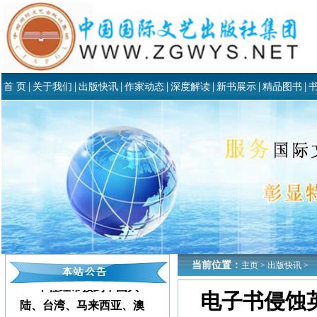
|
|
|
|
|
|
|
首 页
关于我们
出版快讯
作家动态
深度解读
新书展示
精品图书
当前位置：
主页
>
出版快讯
>
本社经常接到中国大
电子书侵蚀
陆、台湾、马来西亚、澳