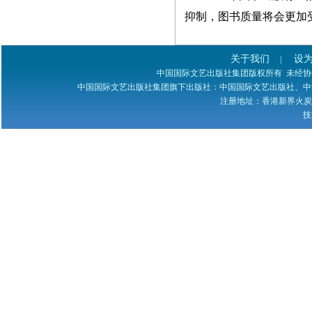
抑制，图书质量将会更加
紧急通知
关于我们
设
|
本网站多次受到黑客攻
中国国际文艺出版社集团版权所有 未经协议授权 
击，不少图书资料丢失，
中国国际文艺出版社集团旗下出版社：中国国际文艺出版社、中
若您的图书资料在本网站
注册地址：香港新界火炭禾寮坑道
无法查到，请发邮件至
技
zggjwycbs@163.com与本网
站取得联系，特此通知。
本社经常接到中国大
陆、台湾、马来西亚、澳
门、新加坡及本港等国
家、地区的一些老年作者
寄来的纸质书稿，有些书
稿字迹潦草，无法辨认，
给我们的审稿工作带来不