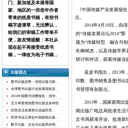
门、新加坡及本港等国
《中国传媒产业发展报告（
家、地区的一些老年作者
点。
寄来的纸质书稿，有些书
稿字迹潦草，无法辨认，
2014年4月19日
给我们的审稿工作带来不
的“传媒发展论坛2014
便，故友情提醒：本社从
题为“传媒转型、融合与
现在起不再接受纸质书
长柳斌杰，以及传媒学界
稿，一律改为电子书稿，
研讨和对话，探索传媒业
书稿统一发邮箱
zggjwycbs@163.com,请大
蓝皮书指出，2013
出版观点
家周知。
印数、图书销售及图书出
图书出版趋势：传统出版与新...
全球图书出版行业发展现状及...
书管理有创新点。
本社经常接到中国大
2014中国图书消费报告：清华...
陆、台湾、马来西亚、澳
2013年，国家新闻
五大举措增加图书出版业多样性
门、新加坡及本港等国
经营灵活发展势头迅猛民营...
闻出版广电总局批准生活
家、地区的一些老年作者
民营书业正撑起中国新闻出版...
文书局获准开业。批准新
寄来的纸质书稿，有些书
数字出版：文化与出版界的明...
江少年儿童出版集团。出