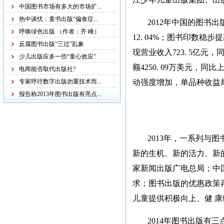
稿字迹潦草，无法辨认，
中国图书市场有多大的市场扩...
给我们的审稿工作带来不
热中谈忧：童书出版“偏食症...
2012年中国的图书
便，故友情提醒：本社从
呼唤绿色出版 （作者：齐 峰）
12. 04%；图书印数稳步
现在起不再接受纸质书
反腐图书出版“三过”乱象
现营业收入723. 5亿元，同
稿，一律改为电子书稿，
少儿出版应多一些“童心效应”
额4250. 09万美元，
书稿统一发邮箱
电商能否取代出版社?
zggjwycbs@163.com,请大
专家呼吁数字出版勿重技术而...
动强度增加，单品种收益
家周知。
报告称2013年图书出版有亮点...
紧急通知
2013年，一系列与
本网站多次受到黑客攻
新的生机、新的活力、新的
击，不少图书资料丢失，
家新闻出版广电总局；中
若您的图书资料在本网站
求；图书出版的优惠政策
无法查到，请发邮件至
儿童提供积极向上、健 
zggjwycbs@163.com与本网
站取得联系，特此通知。
2014年图书出版有