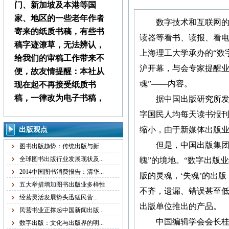
门、新加坡及本港等国
家、地区的一些老年作者
数字技术和互联网的
寄来的纸质书稿，有些书
读器等看书、读报、看电
稿字迹潦草，无法辨认，
上海理工大学承办的“数
给我们的审稿工作带来不
沪开幕，与会专家提醒业
便，故友情提醒：本社从
魂”——内容。
现在起不再接受纸质书
稿，一律改为电子书稿，
据中国出版研究所发布的
书稿统一发邮箱
字国民人均每天读书报刊时
zggjwycbs@163.com,请大
缩小，由于新媒体出版业
出版观点
家周知。
但是，中国出版集团数
图书出版趋势：传统出版与新...
全球图书出版行业发展现状及...
魄”的境地。“数字出版业
本社经常接到中国大
2014中国图书消费报告：清华...
版的灵魂，‘失魂’的出
陆、台湾、马来西亚、澳
五大举措增加图书出版业多样性
不齐，遗漏、错误甚至低
门、新加坡及本港等国
经营灵活发展势头迅猛民营...
家、地区的一些老年作者
出版单位推出的产品。
民营书业正撑起中国新闻出版...
寄来的纸质书稿，有些书
中国编辑学会会长桂晓
数字出版：文化与出版界的明...