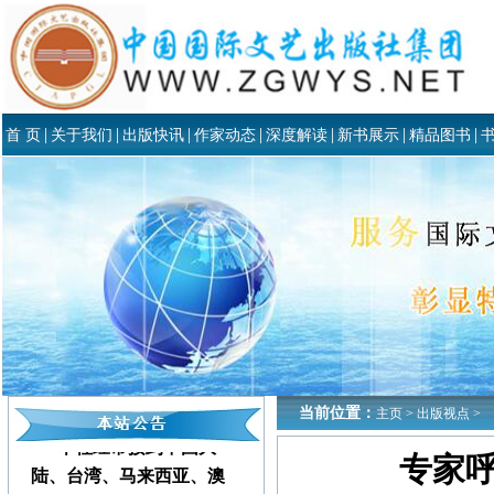
|
|
|
|
|
|
|
首 页
关于我们
出版快讯
作家动态
深度解读
新书展示
精品图书
当前位置：
主页
>
出版视点
>
本社经常接到中国大
专家呼
陆、台湾、马来西亚、澳