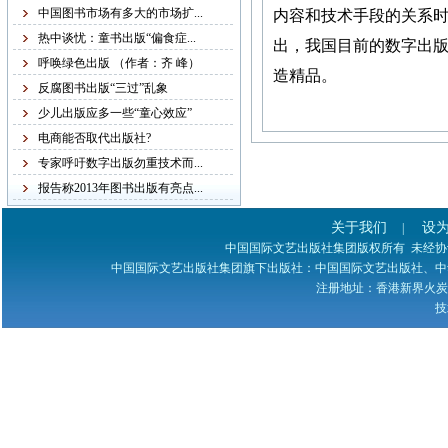
稿字迹潦草，无法辨认，
中国图书市场有多大的市场扩...
内容和技术手段的关系时
给我们的审稿工作带来不
热中谈忧：童书出版“偏食症...
出，我国目前的数字出版
便，故友情提醒：本社从
呼唤绿色出版 （作者：齐 峰）
造精品。
现在起不再接受纸质书
反腐图书出版“三过”乱象
稿，一律改为电子书稿，
少儿出版应多一些“童心效应”
书稿统一发邮箱
电商能否取代出版社?
zggjwycbs@163.com,请大
专家呼吁数字出版勿重技术而...
家周知。
报告称2013年图书出版有亮点...
关于我们
设
|
紧急通知
中国国际文艺出版社集团版权所有 未经协议授权 
中国国际文艺出版社集团旗下出版社：中国国际文艺出版社、中
注册地址：香港新界火炭禾寮坑道
本网站多次受到黑客攻
技
击，不少图书资料丢失，
若您的图书资料在本网站
无法查到，请发邮件至
zggjwycbs@163.com与本网
站取得联系，特此通知。