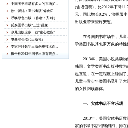
稿字迹潦草，无法辨认，
中国图书市场有多大的市场扩...
(含增值税)，比2012年下降11
给我们的审稿工作带来不
热中谈忧：童书出版“偏食症...
元，同比增长0.2%，涨幅虽小
便，故友情提醒：本社从
呼唤绿色出版 （作者：齐 峰）
出版业带来些许安慰。
现在起不再接受纸质书
反腐图书出版“三过”乱象
稿，一律改为电子书稿，
少儿出版应多一些“童心效应”
在各国图书市场中，儿童与
书稿统一发邮箱
电商能否取代出版社?
学类图书以其包罗万象的特性
zggjwycbs@163.com,请大
专家呼吁数字出版勿重技术而...
家周知。
报告称2013年图书出版有亮点...
2013年，美国小说类读物出
韩国，文学类新书出版种数为92
紧急通知
起直追，在一定程度上稳固了
儿童与青少年类图书吸引了大量
本网站多次受到黑客攻
的女性阅读群体。
击，不少图书资料丢失，
若您的图书资料在本网站
一、实体书店不容乐观
无法查到，请发邮件至
zggjwycbs@163.com与本网
2013年，美国实体书店数量
站取得联系，特此通知。
家的书章书店相继倒闭，排在前4