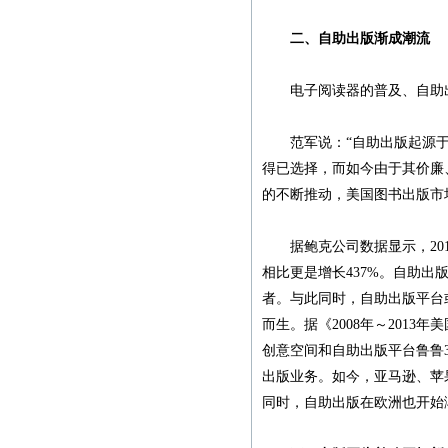
便，故友情提醒：本社从
现在起不再接受纸质书
二、自助出版渐成潮流
稿，一律改为电子书稿，
书稿统一发邮箱
电子阅读器的普及、自助出
zggjwycbs@163.com,请大
家周知。
范军说：“自助出版起源于
得已选择，而如今由于其价廉
本社经常接到中国大
的不断推动，美国图书出版市
陆、台湾、马来西亚、澳
门、新加坡及本港等国
据鲍克公司数据显示，2013年
家、地区的一些老年作者
相比更是增长437%。自助
寄来的纸质书稿，有些书
者。与此同时，自助出版平台
稿字迹潦草，无法辨认，
而生。据《2008年～2013
给我们的审稿工作带来不
创意空间和自助出版平台鲁鲁
便，故友情提醒：本社从
出版业务。如今，亚马逊、苹
现在起不再接受纸质书
同时，自助出版在欧洲也开始
稿，一律改为电子书稿，