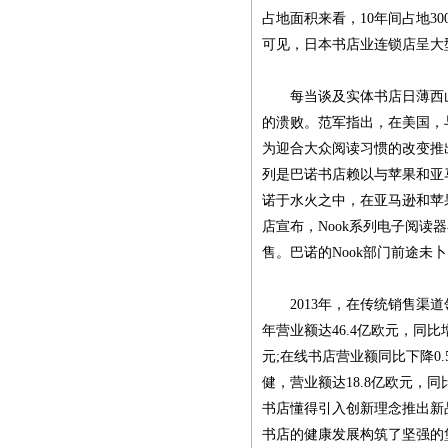
占地面积来看，10年间占地3
紧急通知
可见，日本书店业连锁店呈大
本网站多次受到黑客攻
每当谈及实体书店日薄西山的
击，不少图书资料丢失，
的溃败。范军指出，在美国，
若您的图书资料在本网站
为迎合大众阅读习惯的改变推出
无法查到，请发邮件至
列是巴诺书店赖以与苹果和亚
zggjwycbs@163.com与本网
诺于水火之中，在亚马逊和苹果
站取得联系，特此通知。
店宣布，Nook系列电子阅读器在
售。巴诺的Nook部门前途
本社经常接到中国大
陆、台湾、马来西亚、澳
2013年，在传统销售渠道
门、新加坡及本港等国
年营业额达46.4亿欧元，同比增
家、地区的一些老年作者
元;在线书店营业额同比下降0.
寄来的纸质书稿，有些书
健，营业额达18.8亿欧元，
稿字迹潦草，无法辨认，
书店懂得引入创新理念推出新
给我们的审稿工作带来不
书店的健康发展构筑了坚强的