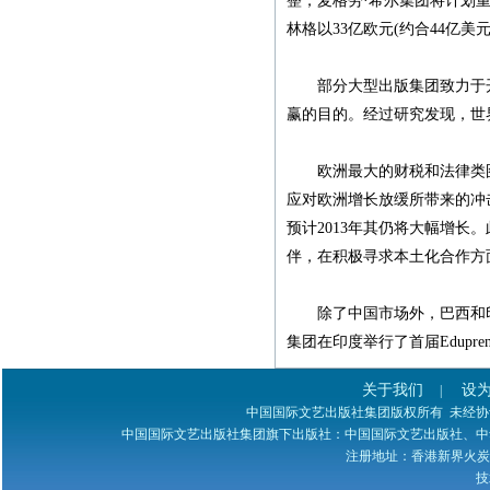
整，麦格劳·希尔集团将计划
若您的图书资料在本网站
林格以33亿欧元(约合44亿美元
无法查到，请发邮件至
zggjwycbs@163.com与本网
部分大型出版集团致力于开
站取得联系，特此通知。
赢的目的。经过研究发现，世
欧洲最大的财税和法律类图书
应对欧洲增长放缓所带来的冲击
预计2013年其仍将大幅增
伴，在积极寻求本土化合作方
除了中国市场外，巴西和印度
集团在印度举行了首届Edupr
关于我们
设
|
中国国际文艺出版社集团版权所有 未经协议授权 
中国国际文艺出版社集团旗下出版社：中国国际文艺出版社、中
注册地址：香港新界火炭禾寮坑道
技