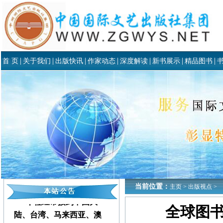
|
|
|
|
|
|
|
首 页
关于我们
出版快讯
作家动态
深度解读
新书展示
精品图书
当前位置：
主页
>
出版视点
>
本社经常接到中国大
全球图
陆、台湾、马来西亚、澳