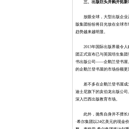
书稿统一发邮箱
三、出版巨头并购开拓新
zggjwycbs@163.com,请大
家周知。
放眼全球，大型出版企业正
版集团纷纷将目光放在全球市
趋势越来越明显。
紧急通知
2013年国际出版界最令人瞩
本网站多次受到黑客攻
团正式宣布已与英国培生集团
击，不少图书资料丢失，
书出版公司——企鹅兰登书屋
若您的图书资料在本网站
的企鹅兰登书屋的市场份额更
无法查到，请发邮件至
zggjwycbs@163.com与本网
差不多在企鹅兰登书屋成立
站取得联系，特此通知。
迪士尼旗下的亥伯龙出版公司
深入巴西出版教育市场。
紧急通知
此外，抛售自身并不擅长或赢
本网站多次受到黑客攻
·希尔集团以24亿美元的现
击，不少图书资料丢失，