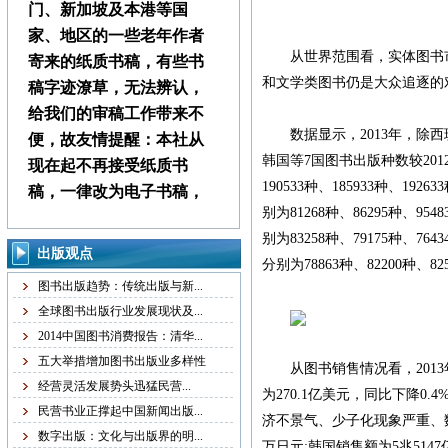
门、新加坡及本港等国
家、地区的一些老年作者
从世界范围看，实体图书市
寄来的纸质书稿，有些书
和文学类图书仍是大众追逐的
稿字迹潦草，无法辨认，
给我们的审稿工作带来不
数据显示，2013年，除西
便，故友情提醒：本社从
韩国等7国图书出版种数较201
现在起不再接受纸质书
190533种、185933种、19
稿，一律改为电子书稿，
别为81268种、86295种、9
书稿统一发邮箱
别为83258种、79175种、7
zggjwycbs@163.com,请大
出版观点
分别为78863种、82200种、8
家周知。
图书出版趋势：传统出版与新...
全球图书出版行业发展现状及...
本社经常接到中国大
2014中国图书消费报告：清华...
陆、台湾、马来西亚、澳
五大举措增加图书出版业多样性
从图书销售情况看，2013年
门、新加坡及本港等国
经营灵活发展势头迅猛民营...
为270.1亿美元，同比下降0
家、地区的一些老年作者
民营书业正撑起中国新闻出版...
济不景气、少子化现象严重、数
寄来的纸质书稿，有些书
数字出版：文化与出版界的明...
万日元;韩国销售额为5兆5147亿