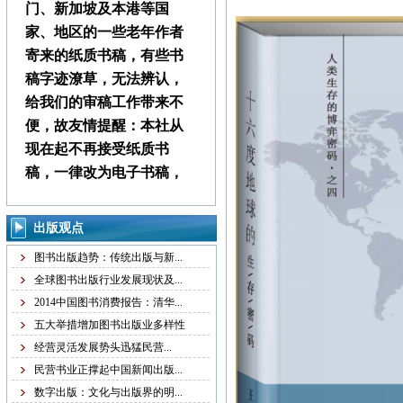
门、新加坡及本港等国
家、地区的一些老年作者
寄来的纸质书稿，有些书
稿字迹潦草，无法辨认，
给我们的审稿工作带来不
便，故友情提醒：本社从
现在起不再接受纸质书
稿，一律改为电子书稿，
书稿统一发邮箱
zggjwycbs@163.com,请大
出版观点
家周知。
图书出版趋势：传统出版与新...
全球图书出版行业发展现状及...
本社经常接到中国大
2014中国图书消费报告：清华...
陆、台湾、马来西亚、澳
五大举措增加图书出版业多样性
门、新加坡及本港等国
经营灵活发展势头迅猛民营...
家、地区的一些老年作者
民营书业正撑起中国新闻出版...
寄来的纸质书稿，有些书
数字出版：文化与出版界的明...