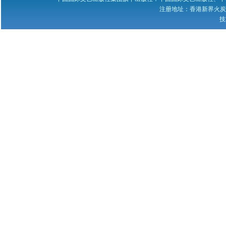
若您的图书资料在本网站
注册地址：香港新界火炭禾寮坑道
无法查到，请发邮件至
技
zggjwycbs@163.com与本网
站取得联系，特此通知。