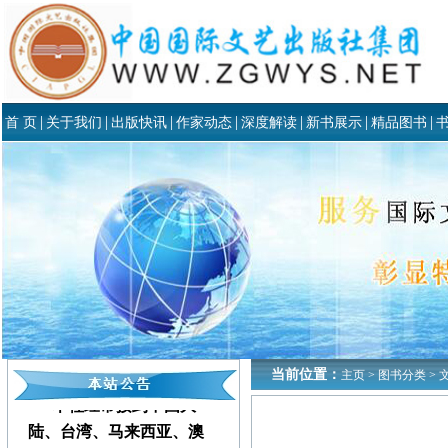
|
|
|
|
|
|
|
首 页
关于我们
出版快讯
作家动态
深度解读
新书展示
精品图书
当前位置：
主页
>
图书分类
>
本社经常接到中国大
陆、台湾、马来西亚、澳