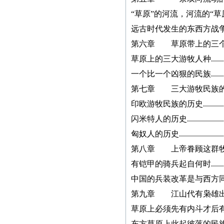
便，故友情提醒：本社从
“草原”的河流，河流的“草原”.........
现在起不再接受纸质书
远古时代发生的东西方战争与交换....
稿，一律改为电子书稿，
书稿统一发邮箱
第六章 草原带上的三个“狠角色”..
zggjwycbs@163.com,请大
草原上的三大游牧人种.................
家周知。
一个比一个凶狠的民族.................
第七章 三大游牧民族的历史沿革..
本社经常接到中国大
印欧游牧民族的历史....................
陆、台湾、马来西亚、澳
闪米特人的历史.........................
门、新加坡及本港等国
匈奴人的历史...........................
家、地区的一些老年作者
寄来的纸质书稿，有些书
第八章 上帝眷顾这群牧马人.......
稿字迹潦草，无法辨认，
有铠甲的骑兵起自何时.................
给我们的审稿工作带来不
中国的兵装改革是与西方同时俱进的..
便，故友情提醒：本社从
第九章 江山代有枭雄出............
现在起不再接受纸质书
草原上必须先有内斗才后有外战.......
稿，一律改为电子书稿，
东方草原上此起彼落的民族崛起.......