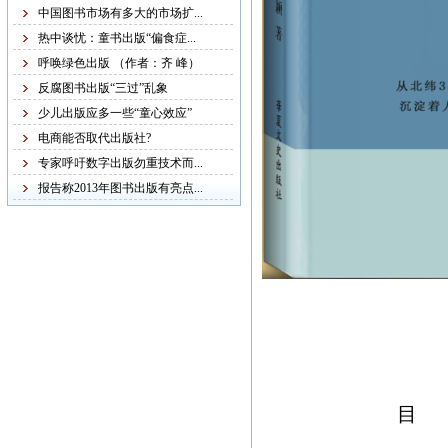
稿字迹潦草，无法辨认，
中国图书市场有多大的市场扩...
给我们的审稿工作带来不
热中谈忧：童书出版“偏食症...
便，故友情提醒：本社从
呼唤绿色出版 （作者：齐 峰）
现在起不再接受纸质书
反腐图书出版“三过”乱象
稿，一律改为电子书稿，
少儿出版应多一些“童心效应”
书稿统一发邮箱
电商能否取代出版社?
zggjwycbs@163.com,请大
专家呼吁数字出版勿重技术而...
家周知。
报告称2013年图书出版有亮点...
紧急通知
本网站多次受到黑客攻
击，不少图书资料丢失，
若您的图书资料在本网站
无法查到，请发邮件至
zggjwycbs@163.com与本网
目
站取得联系，特此通知。