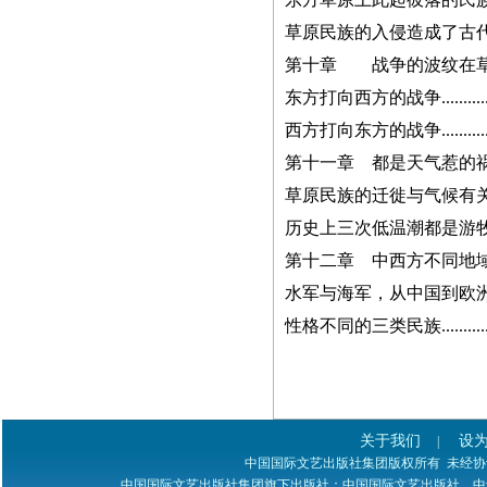
书稿统一发邮箱
草原民族的入侵造成了古代文明的消
zggjwycbs@163.com,请大
家周知。
第十章 战争的波纹在草原上扩散..
东方打向西方的战争....................
紧急通知
西方打向东方的战争....................
第十一章 都是天气惹的祸............
本网站多次受到黑客攻
草原民族的迁徙与气候有关............
击，不少图书资料丢失，
历史上三次低温潮都是游牧民
若您的图书资料在本网站
第十二章 中西方不同地域间民
无法查到，请发邮件至
zggjwycbs@163.com与本网
水军与海军，从中国到欧洲............
站取得联系，特此通知。
性格不同的三类民族
..........
紧急通知
本网站多次受到黑客攻
关于我们
设
|
中国国际文艺出版社集团版权所有 未经协议授权 
击，不少图书资料丢失，
中国国际文艺出版社集团旗下出版社：中国国际文艺出版社、中