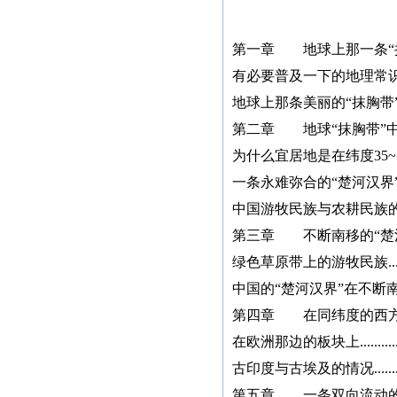
紧急通知
第一章 地球上那一条“抹胸带”.....
有必要普及一下的地理常识............
本网站多次受到黑客攻
击，不少图书资料丢失，
地球上那条美丽的“抹胸带”............
若您的图书资料在本网站
第二章 地球“抹胸带”中的分界线..
无法查到，请发邮件至
为什么宜居地是在纬度35~51°之间...
zggjwycbs@163.com与本网
一条永难弥合的“楚河汉界”............
站取得联系，特此通知。
中国游牧民族与农耕民族的分界图....
第三章 不断南移的“楚河汉界”....
本社经常接到中国大
绿色草原带上的游牧民族..............
陆、台湾、马来西亚、澳
门、新加坡及本港等国
中国的“楚河汉界”在不断南移.........
家、地区的一些老年作者
第四章 在同纬度的西方有类
寄来的纸质书稿，有些书
在欧洲那边的板块上...................
稿字迹潦草，无法辨认，
古印度与古埃及的情况.................
给我们的审稿工作带来不
第五章 一条双向流动的“河流”....