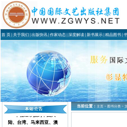
|
|
|
|
|
|
|
首 页
关于我们
出版快讯
作家动态
深度解读
新书展示
精品图书
当前位置：
主页
>
图书分类
>
本社经常接到中国大
陆、台湾、马来西亚、澳