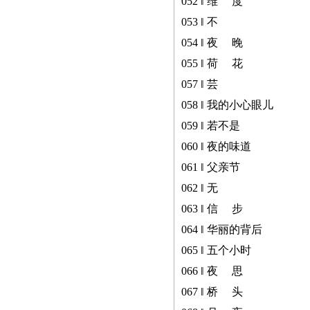
052 ‖ 维 度
053 ‖ 不
054 ‖ 夜 晚
055 ‖ 荷 花
057 ‖ 芸
058 ‖ 我的小心眼儿
059 ‖ 若不是
060 ‖ 夜的味道
061 ‖ 父亲节
062 ‖ 无
063 ‖ 信 步
064 ‖ 华丽的背后
065 ‖ 五个小时
066 ‖ 夜 思
067 ‖ 桥 头