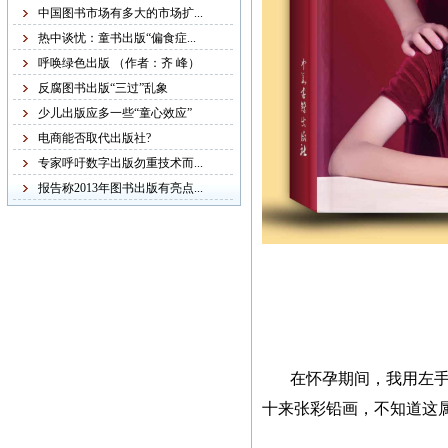
稿字迹潦草，无法辨认，
中国图书市场有多大的市场扩...
给我们的审稿工作带来不
热中谈忧：童书出版“偏食症...
便，故友情提醒：本社从
呼唤绿色出版 （作者：齐 峰）
现在起不再接受纸质书
反腐图书出版“三过”乱象
稿，一律改为电子书稿，
少儿出版应多一些“童心效应”
书稿统一发邮箱
电商能否取代出版社?
zggjwycbs@163.com,请大
专家呼吁数字出版勿重技术而...
家周知。
报告称2013年图书出版有亮点...
紧急通知
本网站多次受到黑客攻
击，不少图书资料丢失，
若您的图书资料在本网站
无法查到，请发邮件至
在怀孕期间，我用左手以
zggjwycbs@163.com与本网
十来张彩铅画，不知道这
站取得联系，特此通知。