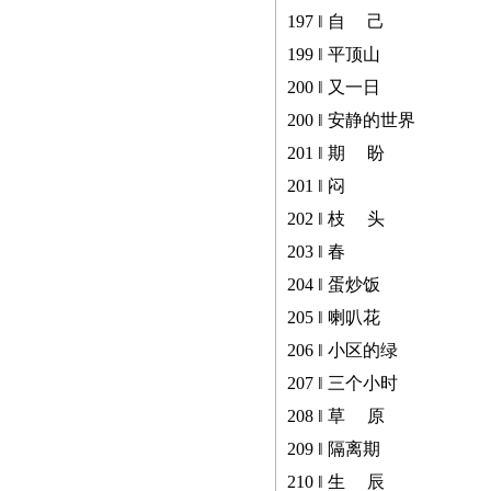
197 ‖ 自 己
199 ‖ 平顶山
200 ‖ 又一日
200 ‖ 安静的世界
201 ‖ 期 盼
201 ‖ 闷
202 ‖ 枝 头
203 ‖ 春
204 ‖ 蛋炒饭
205 ‖ 喇叭花
206 ‖ 小区的绿
207 ‖ 三个小时
208 ‖ 草 原
209 ‖ 隔离期
210 ‖ 生 辰