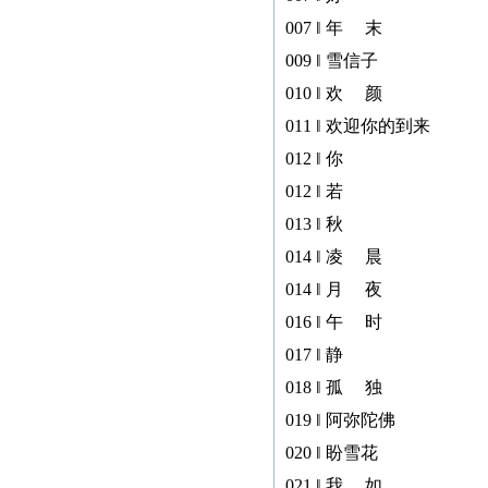
zggjwycbs@163.com,请大
007 ‖ 年 末
家周知。
009 ‖ 雪信子
010 ‖ 欢 颜
紧急通知
011 ‖ 欢迎你的到来
012 ‖ 你
本网站多次受到黑客攻
012 ‖ 若
击，不少图书资料丢失，
013 ‖ 秋
若您的图书资料在本网站
014 ‖ 凌 晨
无法查到，请发邮件至
zggjwycbs@163.com与本网
014 ‖ 月 夜
站取得联系，特此通知。
016 ‖ 午 时
017 ‖ 静
紧急通知
018 ‖ 孤 独
019 ‖ 阿弥陀佛
本网站多次受到黑客攻
020 ‖ 盼雪花
击，不少图书资料丢失，
021 ‖ 我 如