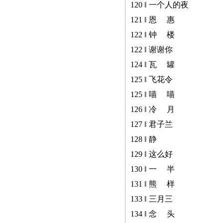
120 ‖ 一个人的夜
121 ‖ 恩 惠
122 ‖ 钟 楼
122 ‖ 谢谢你
124 ‖ 瓦 罐
125 ‖ 飞花令
125 ‖ 喵 喵
126 ‖ 冷 月
127 ‖ 君子兰
128 ‖ 静
129 ‖ 这么好
130 ‖ 一 半
131 ‖ 熊 样
133 ‖ 三月三
134 ‖ 念 头