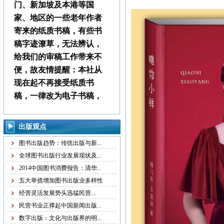
门、新加坡及本港等国
家、地区的一些老年作者
寄来的纸质书稿，有些书
稿字迹潦草，无法辨认，
给我们的审稿工作带来不
便，故友情提醒：本社从
现在起不再接受纸质书
稿，一律改为电子书稿，
书稿统一发邮箱
zggjwycbs@163.com,请大
出版观点
家周知。
图书出版趋势：传统出版与新...
全球图书出版行业发展现状及...
本社经常接到中国大
2014中国图书消费报告：清华...
陆、台湾、马来西亚、澳
五大举措增加图书出版业多样性
门、新加坡及本港等国
经营灵活发展势头迅猛民营...
家、地区的一些老年作者
民营书业正撑起中国新闻出版...
寄来的纸质书稿，有些书
数字出版：文化与出版界的明...