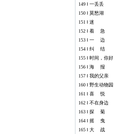
149 ‖ 一丢丢
150 ‖ 莫愁湖
151 ‖ 迷
152 ‖ 着 急
153 ‖ 一 边
154 ‖ 纠 结
155 ‖ 时间，你好
156 ‖ 海 报
157 ‖ 我的父亲
160 ‖ 野生动物园
161 ‖ 喜 悦
162 ‖ 不在身边
163 ‖ 探 菊
164 ‖ 摇 曳
165 ‖ 大 战