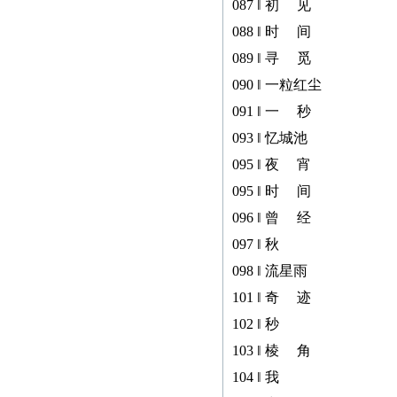
087 ‖ 初 见
088 ‖ 时 间
089 ‖ 寻 觅
090 ‖ 一粒红尘
091 ‖ 一 秒
093 ‖ 忆城池
095 ‖ 夜 宵
095 ‖ 时 间
096 ‖ 曾 经
097 ‖ 秋
098 ‖ 流星雨
101 ‖ 奇 迹
102 ‖ 秒
103 ‖ 棱 角
104 ‖ 我