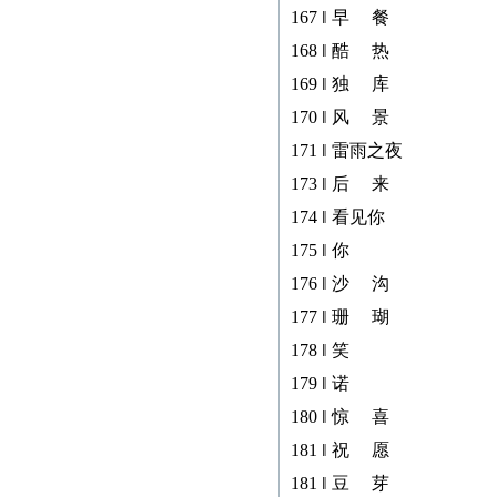
167 ‖ 早 餐
168 ‖ 酷 热
169 ‖ 独 库
170 ‖ 风 景
171 ‖ 雷雨之夜
173 ‖ 后 来
174 ‖ 看见你
175 ‖ 你
176 ‖ 沙 沟
177 ‖ 珊 瑚
178 ‖ 笑
179 ‖ 诺
180 ‖ 惊 喜
181 ‖ 祝 愿
181 ‖ 豆 芽