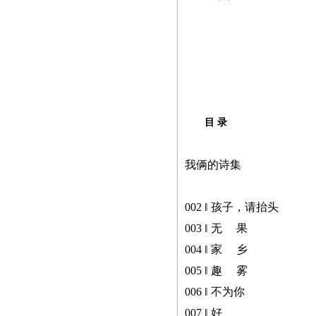
便，故友情提醒：本社从
现在起不再接受纸质书
稿，一律改为电子书稿，
书稿统一发邮箱
zggjwycbs@163.com,请大
家周知。
目 录
本社经常接到中国大
陆、台湾、马来西亚、澳
我俩的诗集
门、新加坡及本港等国
家、地区的一些老年作者
寄来的纸质书稿，有些书
002 ‖ 孩子，请抬头
稿字迹潦草，无法辨认，
003 ‖ 无 果
给我们的审稿工作带来不
004 ‖ 家 乡
便，故友情提醒：本社从
005 ‖ 趣 雾
现在起不再接受纸质书
006 ‖ 不为你
稿，一律改为电子书稿，
007 ‖ 好
书稿统一发邮箱