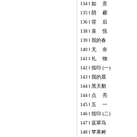
134 ‖ 如 意
135 ‖ 阴 霾
136 ‖ 背 后
138 ‖ 喜 悦
139 ‖ 我的春
140 ‖ 无 奈
141 ‖ 礼 物
142 ‖ 指印 (一)
143 ‖ 我的晨
144 ‖ 黑天鹅
144 ‖ 点 亮
145 ‖ 五 一
146 ‖ 指印 (二)
147 ‖ 蓝翠鸟
148 ‖ 苹果树