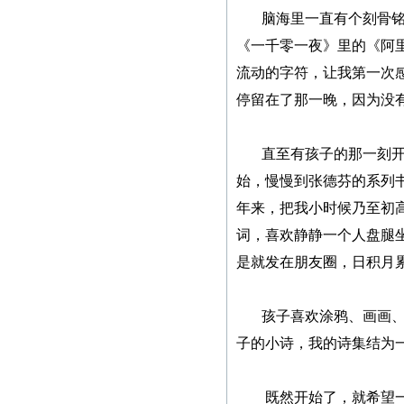
脑海里一直有个刻骨铭心
紧急通知
《一千零一夜》里的《阿
本网站多次受到黑客攻
流动的字符，让我第一次
击，不少图书资料丢失，
停留在了那一晚，因为没
若您的图书资料在本网站
无法查到，请发邮件至
直至有孩子的那一刻开始
zggjwycbs@163.com与本网
始，慢慢到张德芬的系列
站取得联系，特此通知。
年来，把我小时候乃至初
词，喜欢静静一个人盘腿
本社经常接到中国大
是就发在朋友圈，日积月
陆、台湾、马来西亚、澳
门、新加坡及本港等国
家、地区的一些老年作者
孩子喜欢涂鸦、画画、表
寄来的纸质书稿，有些书
子的小诗，我的诗集结为
稿字迹潦草，无法辨认，
给我们的审稿工作带来不
既然开始了，就希望一直