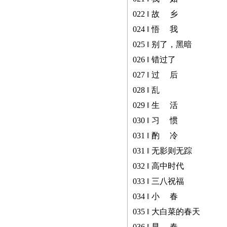
若您的图书资料在本网站
无法查到，请发邮件至
022 ‖ 故 乡
zggjwycbs@163.com与本网
024 ‖ 悟 我
站取得联系，特此通知。
025 ‖ 别了，黑暗
026 ‖ 错过了
027 ‖ 过 后
028 ‖ 乱
029 ‖ 生 活
030 ‖ 习 惯
031 ‖ 酌 冷
031 ‖ 无影则无踪
032 ‖ 高中时代
033 ‖ 三八祝福
034 ‖ 小 春
035 ‖ 大白菜的春天
036 ‖ 早 春