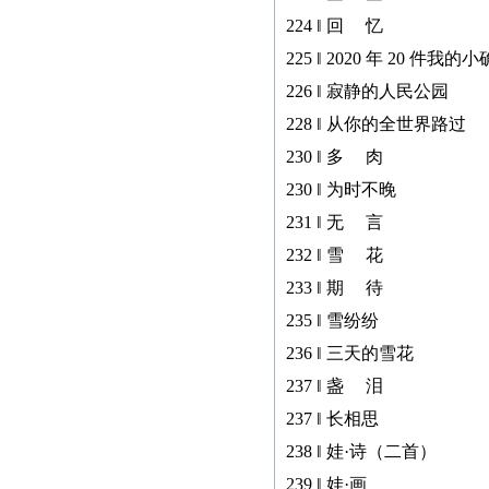
224 ‖ 回 忆
225 ‖ 2020 年 20 件我的
226 ‖ 寂静的人民公园
228 ‖ 从你的全世界路过
230 ‖ 多 肉
230 ‖ 为时不晚
231 ‖ 无 言
232 ‖ 雪 花
233 ‖ 期 待
235 ‖ 雪纷纷
236 ‖ 三天的雪花
237 ‖ 盏 泪
237 ‖ 长相思
238 ‖ 娃·诗（二首）
239 ‖ 娃·画