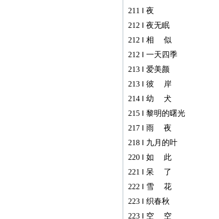
211 ‖ 夜
212 ‖ 夜无眠
212 ‖ 相 似
212 ‖ 一天四季
213 ‖ 爱美颜
213 ‖ 彼 岸
214 ‖ 幼 犬
215 ‖ 黎明的曙光
217 ‖ 雨 夜
218 ‖ 九月的叶
220 ‖ 如 此
221 ‖ 呆 了
222 ‖ 雪 花
223 ‖ 织春秋
223 ‖ 空 空