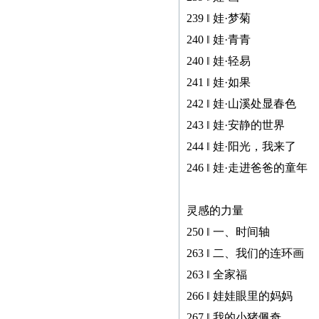
239 ‖ 娃·梦菊
240 ‖ 娃·青青
240 ‖ 娃·轻易
241 ‖ 娃·如果
242 ‖ 娃·山溪处显春色
243 ‖ 娃·安静的世界
244 ‖ 娃·阳光，我来了
246 ‖ 娃·走进爸爸的童年
灵感的力量
250 ‖ 一、时间轴
263 ‖ 二、我们的连环画
263 ‖ 全家福
266 ‖ 娃娃眼里的妈妈
267 ‖ 我的小猪佩奇