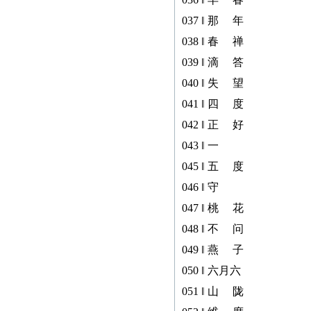
037 ‖ 那 年
038 ‖ 春 禅
039 ‖ 滴 答
040 ‖ 失 望
041 ‖ 四 度
042 ‖ 正 好
043 ‖ 一
045 ‖ 五 度
046 ‖ 守
047 ‖ 桃 花
048 ‖ 不 问
049 ‖ 燕 子
050 ‖ 六月六
051 ‖ 山 陇