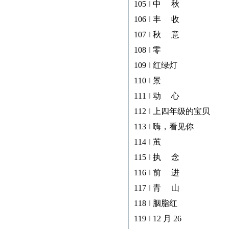
105 ‖ 中 秋
106 ‖ 丰 收
107 ‖ 秋 意
108 ‖ 零
109 ‖ 红绿灯
110 ‖ 景
111 ‖ 动 心
112 ‖ 上四年级的宝贝
113 ‖ 嗨，看见你
114 ‖ 茧
115 ‖ 执 念
116 ‖ 前 进
117 ‖ 青 山
118 ‖ 胭脂红
119 ‖ 12 月 26