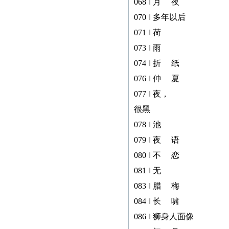
068 ‖ 月 夜
070 ‖ 多年以后
071 ‖ 荷
073 ‖ 雨
074 ‖ 折 纸
076 ‖ 仲 夏
077 ‖ 夜，
很黑
078 ‖ 池
079 ‖ 夜 语
080 ‖ 不 恋
081 ‖ 无
083 ‖ 腊 梅
084 ‖ 长 啸
086 ‖ 狮身人面像