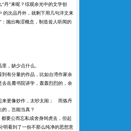
“丹”来呢？综观余光中的文学创
 的次品丹外，就剩下用几句洋文来
”：抛出晦涩概念，制造耸人听闻的
里，缺少点什么。
到有分量的作品，比如台湾作家余
是去岳麓书院讲学，轰轰烈烈的，余
来更像炒作，太吵太闹； 而炼丹
出的，岂能当真？
，都要公而忘私或舍身饲虎去，但起
分明看到了一份不那么纯净的思想意