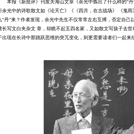
本报《新批评》刊发关海山文章《余光中炼出了什么样的“丹”
析余光中的诗歌散文如《论夭亡》《《四月，在古战场》 《鬼雨
么“丹”来？作者发现，余光中先生不仅常常左右互搏，否定自己
擅长写文白夹杂文 章，却瞧不起五四名家，又如散文写孩子去世
于出现在长诗中那跳跃思维的突兀变化，则更需要读者们一起来