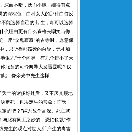
黑，深而不暗，沃而不腻，细得有点
强调的深棕色，白种女人的那种白皙反
你不能选择自己的出 生，却可以选择
有什么理由更有什么资格去嘲笑与侮
览一座“众鬼寂寂”的古寺时，愿意保
寂中，只听得那该死的向导，无礼加
毒地诅咒“十个向导，有九个进不了天
 你服务的可怜向导大发雷霆呢？仅
如此，像余光中先生这样
夭亡的诸多好处后，又不厌其烦地
但决定死，也决定生的形象；而夭
决定的吧？”纯系故作高深。死亡就
？与此有同工之妙的，恐怕也就“作
钱先生的观点对世人所 产生的毒害