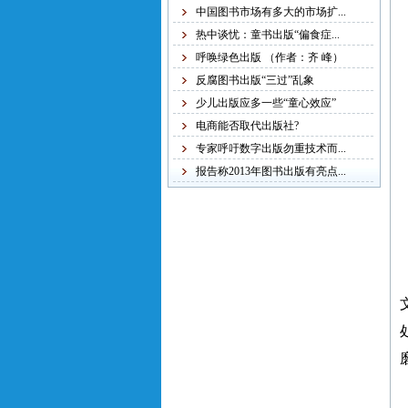
稿字迹潦草，无法辨认，
中国图书市场有多大的市场扩...
给我们的审稿工作带来不
热中谈忧：童书出版“偏食症...
便，故友情提醒：本社从
呼唤绿色出版 （作者：齐 峰）
现在起不再接受纸质书
反腐图书出版“三过”乱象
稿，一律改为电子书稿，
少儿出版应多一些“童心效应”
书稿统一发邮箱
电商能否取代出版社?
zggjwycbs@163.com,请大
专家呼吁数字出版勿重技术而...
家周知。
报告称2013年图书出版有亮点...
紧急通知
本网站多次受到黑客攻
击，不少图书资料丢失，
若您的图书资料在本网站
无法查到，请发邮件至
zggjwycbs@163.com与本网
站取得联系，特此通知。