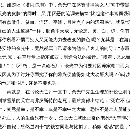
识。如游记《塔阿尔湖》中，余光中在盛赞菲律宾女人“褐中带
反光的皮肤”的同时，又 用厌恶的笔调去描绘“比起这种丰富而
而有点做作、贫血、浮泛、平淡，且带点户内的沉闷感”。就像“
自己的人生道路”一样，肤色本天成，无论黑、黄、白、棕，你
辱你所看不惯而别人又无能为力去改变的肤色 呢？尤其是，在游
持安静的余光中，竟然谩骂自己请来为他辛苦奔走的向导：“岑
上无 知，在空厅堂上指东点西，制造合法的噪音。”接着，又恶
国！”（《不朽，是一块顽石》）余光中为何要对因养家糊口而为
仅因其为了讨好你而搅了你的雅兴便值得如此大动肝火吗？倘若
的“知”和“礼”，还是不要也罢！
再就是，在《论夭亡》一文中，余光中先生歪理加邪说证明了
列举雪莱的夭亡与弗罗斯特的老死，最后竟得出结论：“死亡不 
亡，究竟是幸，是不幸，或是不幸中之大幸，恐怕不是常人所能
是死亡，人的生命只有一次， 怎么夭亡就比正常的老死“大幸”呢
法不自毙，悠然过四十”的钱玄同堪与比拟了。稍微“遗憾”的是，