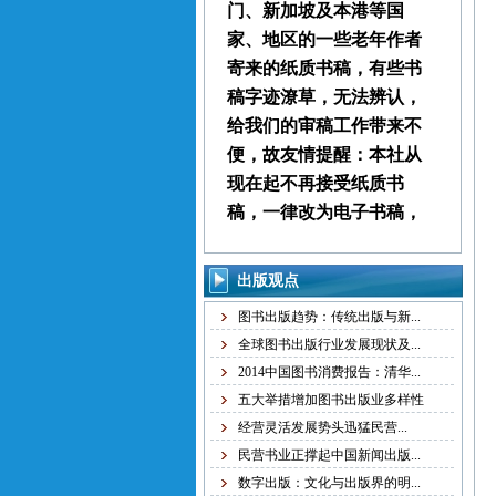
门、新加坡及本港等国
家、地区的一些老年作者
寄来的纸质书稿，有些书
稿字迹潦草，无法辨认，
给我们的审稿工作带来不
便，故友情提醒：本社从
现在起不再接受纸质书
稿，一律改为电子书稿，
书稿统一发邮箱
zggjwycbs@163.com,请大
出版观点
家周知。
图书出版趋势：传统出版与新...
全球图书出版行业发展现状及...
本社经常接到中国大
2014中国图书消费报告：清华...
陆、台湾、马来西亚、澳
五大举措增加图书出版业多样性
门、新加坡及本港等国
经营灵活发展势头迅猛民营...
家、地区的一些老年作者
民营书业正撑起中国新闻出版...
寄来的纸质书稿，有些书
数字出版：文化与出版界的明...