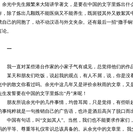
余光中先生频繁来大陆讲学著文，是要在中国的文字里炼出什么
作，除了炼出几颗既不能医病又不能养生，既斑驳其外又败絮其中
唬自己的同胞了，动不动汉语与外文夹杂。还有最后一招“撒手锏
言论。
一
我一直对某些港台作家的小家子气有成见，总觉得他们的作品
某天和朋友们吃饭，说起我的观点，有人不屑，说，你是没看
光中的散文你看过吗。余光中这几年又是评价余秋雨的文章，又
先生发誓要在中国的文字里炼出“丹”来呢！
朋友所说余光中的几件事情，均曾耳闻，只是觉得，有些听起
的事纯粹就是一句推销自己的广告语，也许是酒后高兴了脱口而
中国有句话，叫“文如其人”。当然，我们也不能要求作家们
码的平等、尊重等礼仪常识总该具备的。从余光中的文章里， 我