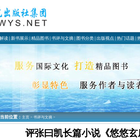
|
|
|
|
|
|
|
解读
新书展示
精品图书
书评与文摘
图书分类
出版视点
热门话题
当前位置：
主页
>
书评与文摘
>
评张曰凯长篇小说《悠悠玄庄