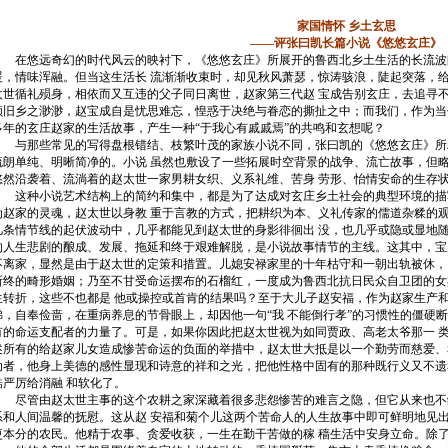
家国情怀 乡土玄思
——评张曰凯长篇小说《悠悠玄庄》
在悠远奇幻的时代风云的映衬下，《悠悠玄庄》所展开的鲁西北乡土生活的长流波
暖，情味浑融。但当这生活长 流渐渐收束时，却见秋风萧瑟，惊涛骇浪，陡起突落，
太世循礼殒身，相依而又互违的父子同日离世，赵家第三代赵 宝成告别玄庄，去追寻
顾旧乡之渺渺，赵宝成自是忧思难忘，惶惑于决绝与眷恋的撕扯之中；而我们，作为当代
多年的玄庄赵家的生活故事，产生一种“于我心有戚戚焉”的共鸣和玄想呢？
与那些常见的写得盘根错结、枝繁叶茂的家族小说不同，张曰凯的《悠悠玄庄》所
疏朗单纯、明晰简净的。小说 虽然也敷设了一些拓展时空背景的战争、流亡故事，但
悠然沿袭着、流淌着的赵太世一家男耕女织、义系礼维、苦身 劳形、怡情安命的生存
这种小说艺术结构上的简约和集中，都是为了达成对玄庄乡土社会的典型环境的描
为赵家的灵魂，赵太世以身教 重于言教的方式，把耕织为本、义礼传家的儒道杂糅的
几条情节线的起伏波动中，几乎都能见到赵太世的身影徘徊出 没，也几乎或隐或显地
的人生悲剧的酿成、发展、拖延和终于艰难解脱，是小说故事情节的主线。这其中，宝
不离家，显然是由于赵太世的定策和措置。儿媳安禄家里的十年枯守和一朝出轨被休，
所终的畸形婚姻；乃至不甘受命运摆布的石榴红，一度成为鲁西北抗日民众自卫团的女
生转折，这些不也都是 他或操控或首肯的结果吗？至于大儿子赵安福，作为赵家生产
悌，自奉俭啬，在重病养息的节骨眼上，却因他一句“我 不能倒行孝”的习惯性的僵硬
有的命运支配者的力量了。可是，如果你因此把赵太世视为如同贾政、高老太爷那一 
述所有的给赵家儿女造成惨苦命运的负面的举措中，赵太世大抵是以一个勤劳而慈爱、
动者，他身上美德的感性显现和诗意的祥和之光，把他性格中固有的那种既行义又不遗
酷严厉给消融 和软化了。
尽管由赵太世主事的这个农耕之家深藏着很多悲怨惨苦的难言之隐，但它从来也不
系和人间温馨的抚慰。这从赵 安福和菊个儿这两个苦命人的人生故事中即可鲜明地见
更本分的农民。他精于农事、贪爱收获，一生在勤干苦做的稼 穑生活中安身立命。除