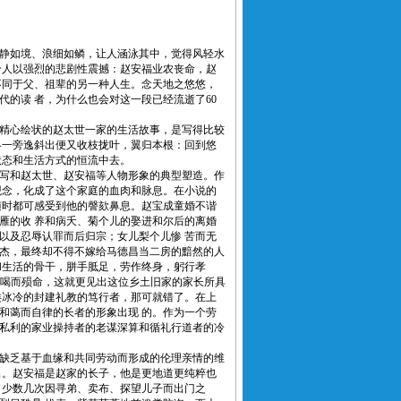
静如境、浪细如鳞，让人涵泳其中，觉得风轻水
给人以强烈的悲剧性震撼：赵安福业农丧命，赵
不同于父、祖辈的另一种人生。念天地之悠悠，
的读 者，为什么也会对这一段已经流逝了60
精心绘状的赵太世一家的生活故事，是写得比较
略一旁逸斜出便又收枝拢叶，翼归本根：回到悠
状态和生活方式的恒流中去。
写和赵太世、赵安福等人物形象的典型塑造。作
观念，化成了这个家庭的血肉和脉息。在小说的
随时都可感受到他的謦欬鼻息。赵宝成童婚不谐
雁的收 养和病夭、菊个儿的娶进和尔后的离婚
以及忍辱认罪而后归宗；女儿梨个儿惨 苦而无
杰，最终却不得不嫁给马德昌当二房的黯然的人
和生活的骨干，胼手胝足，劳作终身，躬行孝
断喝而殒命，这就更见出这位乡土旧家的家长所具
类冰冷的封建礼教的笃行者，那可就错了。在上
和蔼而自律的长者的形象出现 的。作为一个劳
私利的家业操持者的老谋深算和循礼行道者的冷
缺乏基于血缘和共同劳动而形成的伦理亲情的维
出。赵安福是赵家的长子，他是更地道更纯粹也
了少数几次因寻弟、卖布、探望儿子而出门之