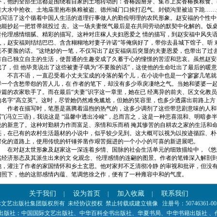
外，他的全部生活都是围绕着自家的土地转动的：香椿园掰芽、集市上卖香椿换粮食、
洼大水中抢收、土地庙里抱布换粮被盗、德州城门口挨打忍气、封锁沟里被迫下跪……
地写活了这个循着中国人生活的道理行事做人的勤俭明理的农民形象。赵安福的个性中
他能抄起一把笤帚就投过 去。这一场夫妻怄气最后是在共同劳动的默契中化解的。饭
妻伦理感情细腻、精彩的描写。这种对庄稼人夫妇恩爱之 情的描写，到赵安福中风失
人，赵安福则结结巴巴、含含糊糊地对妻子许诺“等俺病好了，带你去县城下馆子、听 
老不要脸的话。”这绝妙的一笔，不仅写出了赵安福病后突显的夫妻恩爱，也带出了过
有自己独立自主的生活，使普通的生趣变成了久蓄于心的憧憬的苦涩和悲哀。虽然赵安
戏了，但 他毕竟说出了这些被妻子嗔为“不要脸的话”，这使他的生命吐出了最后的暖
不言不语，一直忍受着小丈夫宝成的冷落的菊个儿，在小说中也是一个寥寥几笔就
样一个含愁带怨的苦人儿，在 作者的笔下，却没有多少乖戾凄绝之气。当她和婆婆一
诗篇的农家歌手了。而在最后“夫妻”识字这一章里，她在已 经离异的前夫、区文化教
的名字“高立英”。这时，尽管她仍然难免尴尬，但她的笑容里，也多少透露出前路上方
作者在描写时，笔墨是蒸腾着温煦的热气的，这多少调剂了这些带悲剧意味的人和事
写”(冯立三语)，我说这是 “温馨中透出冷峻”，总而言之，这是一种悲喜混和、明暗
说的新意了。这种对勤耕力作而富足、亲情和乐而稍 掩其惨苦的自耕农之家的生活和
亮，在已有的农村生活题材的小说中，似乎较少见到。这大概可以视为以按迹循踪、朴
深化的道路上，使用传统的钎锤斧凿作艰苦掘进的一个小小的可喜的新进展吧。
在对赵太世形象及赵家这一深连着乡情、国脉的社会生活单元的细致描绘中，《悠
然经济形态及其派生出来的文 化观念、伦理感情的连翩的图景。作者的笔锋深入解剖
胞，灌注了作者的家国情怀和乡土玄思。他对家邦不乏清彻冷静 的审视和批评，但没
朗照下，他的这部感情内蕴、笔调悠徐之作，便有了一种雍容中和的气度。
关于我们
设为首页
加入收藏
联系我们
|
|
|
文艺出版社集团版权所有 未经协议授权 禁止转载或建立镜像 注册号：50746361-005-06
出版社：中国国际文艺出版社、中华百科全书出版社、华夏书局、中华书籍出版社 、