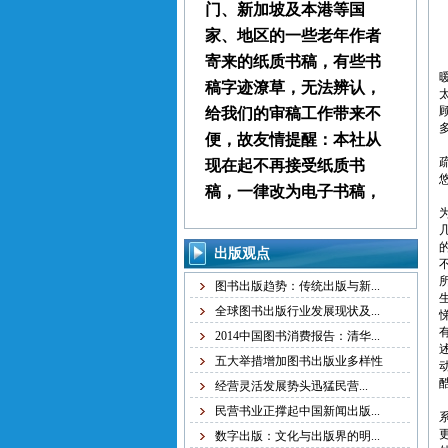
门、新加坡及本港等国
家、地区的一些老年作者
寄来的纸质书稿，有些书
稿字迹潦草，无法辨认，
给我们的审稿工作带来不
便，故友情提醒：本社从
现在起不再接受纸质书
稿，一律改为电子书稿，
书稿统一发邮箱
zggjwycbs@163.com,请大
出版观点
家周知。
图书出版趋势：传统出版与新...
全球图书出版行业发展现状及...
本社经常接到中国大
2014中国图书消费报告：清华...
陆、台湾、马来西亚、澳
五大举措增加图书出版业多样性
门、新加坡及本港等国
经营灵活发展势头迅猛民营...
家、地区的一些老年作者
民营书业正撑起中国新闻出版...
寄来的纸质书稿，有些书
数字出版：文化与出版界的明...