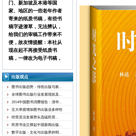
门、新加坡及本港等国
家、地区的一些老年作者
寄来的纸质书稿，有些书
稿字迹潦草，无法辨认，
给我们的审稿工作带来不
便，故友情提醒：本社从
现在起不再接受纸质书
稿，一律改为电子书稿，
书稿统一发邮箱
zggjwycbs@163.com,请大
出版观点
家周知。
图书出版趋势：传统出版与新...
全球图书出版行业发展现状及...
本社经常接到中国大
2014中国图书消费报告：清华...
陆、台湾、马来西亚、澳
五大举措增加图书出版业多样性
门、新加坡及本港等国
经营灵活发展势头迅猛民营...
家、地区的一些老年作者
民营书业正撑起中国新闻出版...
寄来的纸质书稿，有些书
数字出版：文化与出版界的明...