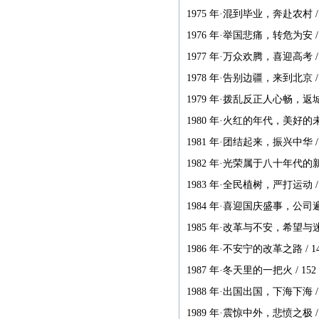
便，故友情提醒：本社从
1975 年·混到毕业，奔赴农村 / 
现在起不再接受纸质书
1976 年·举国悲痛，转危为安 / 
稿，一律改为电子书稿，
1977 年·万众欢腾，喜迎高考 / 
书稿统一发邮箱
1978 年·告别边疆，来到北京 / 
zggjwycbs@163.com,请大
家周知。
1979 年·拨乱反正人心畅，返城
1980 年·火红的年代，美好的未来
本社经常接到中国大
1981 年·团结起来，振兴中华 / 
陆、台湾、马来西亚、澳
1982 年·光荣属于八十年代的新一
门、新加坡及本港等国
1983 年·全民植树，严打运动 / 
家、地区的一些老年作者
1984 年·喜迎国庆盛事，公司遍地
寄来的纸质书稿，有些书
1985 年·改革与不安，希望与迷茫
稿字迹潦草，无法辨认，
给我们的审稿工作带来不
1986 年·不安宁的改革之路 / 1
便，故友情提醒：本社从
1987 年·冬天里的一把火 / 152
现在起不再接受纸质书
1988 年·出国出国，下海下海 / 
稿，一律改为电子书稿，
1989 年·震惊中外，悲愤之极 / 