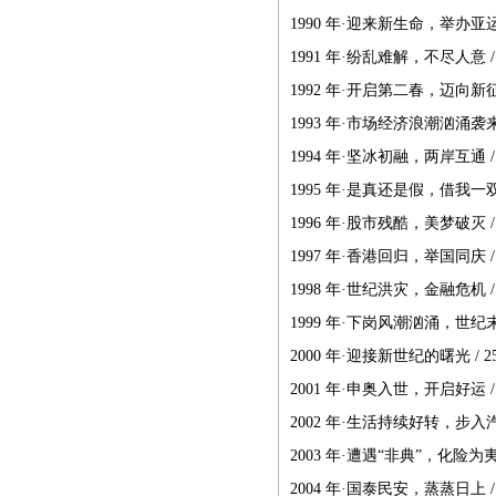
书稿统一发邮箱
1990 年·迎来新生命，举办亚运会
zggjwycbs@163.com,请大
1991 年·纷乱难解，不尽人意 / 
家周知。
1992 年·开启第二春，迈向新征程
1993 年·市场经济浪潮汹涌袭来 /
紧急通知
1994 年·坚冰初融，两岸互通 / 
本网站多次受到黑客攻
1995 年·是真还是假，借我一双慧
击，不少图书资料丢失，
1996 年·股市残酷，美梦破灭 / 
若您的图书资料在本网站
1997 年·香港回归，举国同庆 / 
无法查到，请发邮件至
1998 年·世纪洪灾，金融危机 / 
zggjwycbs@163.com与本网
1999 年·下岗风潮汹涌，世纪末
站取得联系，特此通知。
2000 年·迎接新世纪的曙光 / 2
紧急通知
2001 年·申奥入世，开启好运 / 
2002 年·生活持续好转，步入汽车
本网站多次受到黑客攻
2003 年·遭遇“非典”，化险为夷 /
击，不少图书资料丢失，
2004 年·国泰民安，蒸蒸日上 / 