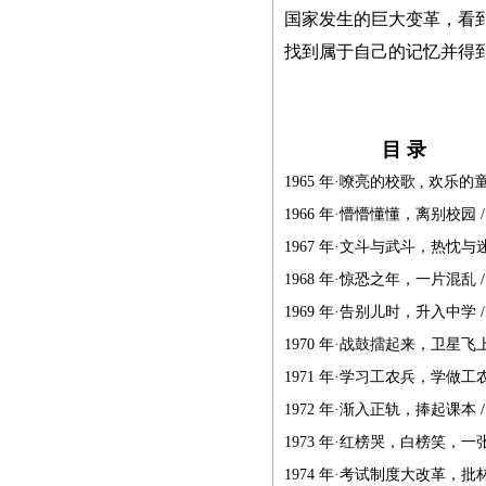
国家发生的巨大变革，看
紧急通知
找到属于自己的
记忆并得
本网站多次受到黑客攻
击，不少图书资料丢失，
目 录
若您的图书资料在本网站
无法查到，请发邮件至
1965 年·嘹亮的校歌 , 欢乐的童年
zggjwycbs@163.com与本网
1966 年·懵懵懂懂，离别校园 / 
站取得联系，特此通知。
1967 年·文斗与武斗，热忱与迷茫
1968 年·惊恐之年，一片混乱 / 
本社经常接到中国大
1969 年·告别儿时，升入中学 / 
陆、台湾、马来西亚、澳
1970 年·战鼓擂起来，卫星飞上天
门、新加坡及本港等国
1971 年·学习工农兵，学做工农兵
家、地区的一些老年作者
寄来的纸质书稿，有些书
1972 年·渐入正轨，捧起课本 / 
稿字迹潦草，无法辨认，
1973 年·红榜哭，白榜笑，一张
给我们的审稿工作带来不
1974 年·考试制度大改革，批林