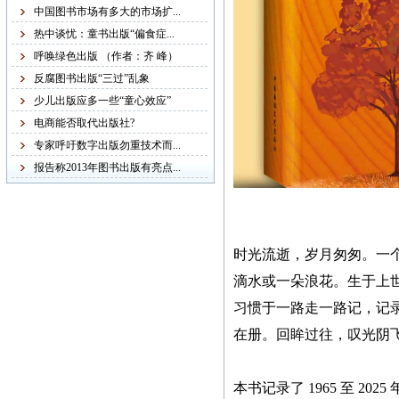
稿字迹潦草，无法辨认，
中国图书市场有多大的市场扩...
给我们的审稿工作带来不
热中谈忧：童书出版“偏食症...
便，故友情提醒：本社从
呼唤绿色出版 （作者：齐 峰）
现在起不再接受纸质书
反腐图书出版“三过”乱象
稿，一律改为电子书稿，
少儿出版应多一些“童心效应”
书稿统一发邮箱
电商能否取代出版社?
zggjwycbs@163.com,请大
专家呼吁数字出版勿重技术而...
家周知。
报告称2013年图书出版有亮点...
紧急通知
时光流逝，岁月匆匆。一
本网站多次受到黑客攻
滴水或一朵浪花。生于上世纪
击，不少图书资料丢失，
习惯于一路走
一路记，记
若您的图书资料在本网站
无法查到，请发邮件至
在册。回眸过往，叹光阴
zggjwycbs@163.com与本网
站取得联系，特此通知。
本书记录了 1965 至 2