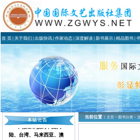
|
|
|
|
|
|
|
首 页
关于我们
出版快讯
作家动态
深度解读
新书展示
精品图书
当前位置：
主页
>
图书分类
>
本社经常接到中国大
陆、台湾、马来西亚、澳