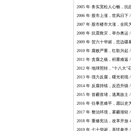
若您的图书资料在本网站
2005 年·务实宽松人心畅，抗战
无法查到，请发邮件至
2006 年·股市上涨，世风日下 / 
zggjwycbs@163.com与本网
2007 年·股市楼市大涨，全民为之
站取得联系，特此通知。
2008 年·抗震救灾，举办奥运 / 
2009 年·贺六十华诞，悲边疆暴行
2010 年·腐败严重，红歌兴起 / 
2011 年·贪腐之殇，积重难返 / 
2012 年·地球照转，“十八大”召开
2013 年·强力反腐，曙光初现 / 
2014 年·反腐持续，反恐升级 / 
2015 年·首霾首堵，逃离故土 / 
2016 年·往事意难平，愿以史为鉴
2017 年·整治环境，雾霾渐轻 / 
2018 年·重修宪法，改革开放 40 
2019 年·七十华诞，喜忧参半 / 